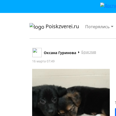
приложении или в VK">
Poiskzverei.ru
Потерялись
Браслав
Оксана Гуринова
16 марта 07:49