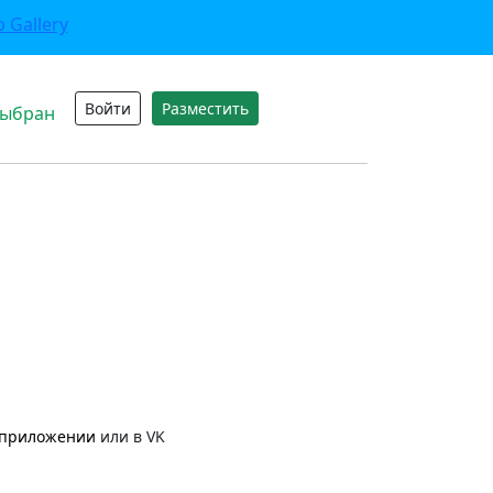
Войти
Разместить
выбран
приложении
или в VK