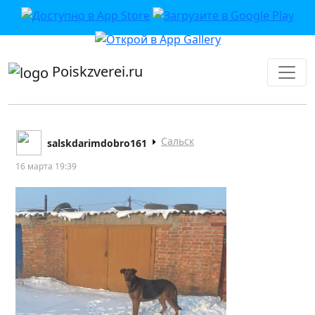
приложении или в VK">
Poiskzverei.ru
Сальск
salskdarimdobro161
16 марта 19:39