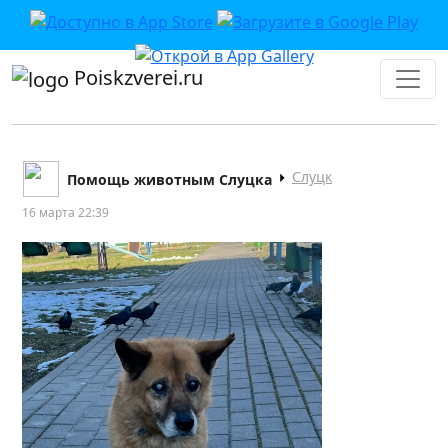
Poiskzverei.ru
Слуцк
Помощь животным Слуцка
16 марта 22:39