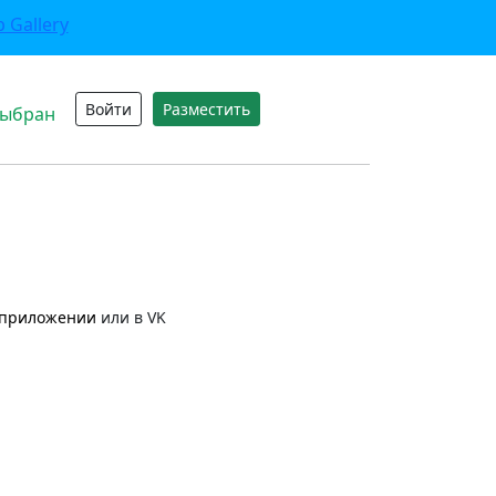
Войти
Разместить
выбран
приложении
или в VK