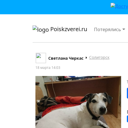
приложении или в VK">
Poiskzverei.ru
Потерялись
Солигорск
Светлана Черкас
18 марта 14:03