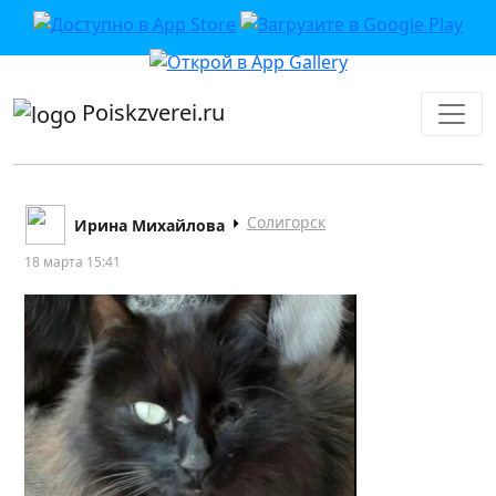
приложении или в VK">
Poiskzverei.ru
Солигорск
Ирина Михайлова
18 марта 15:41