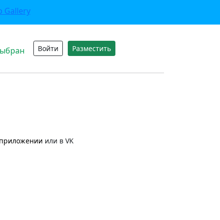
Войти
Разместить
выбран
приложении
или в VK