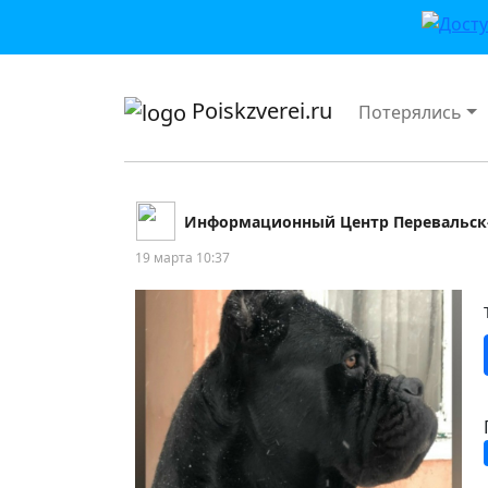
приложении или в VK">
Poiskzverei.ru
Потерялись
Информационный Центр Перевальск
19 марта 10:37