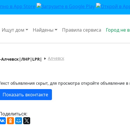
Ищут дом
Найдены
Правила сервиса
Город не 
Алчевск
-Алчевск|ЛНР|LPR|
Текст объявления скрыт, для просмотра откройте объявление в
Показать вконтакте
Поделиться: