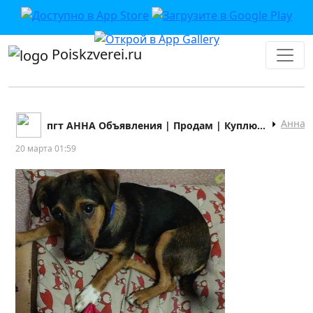
Poiskzverei.ru
Анна
пгт АННА Объявления | Продам | Куплю | Барахолка
20 марта 01:59