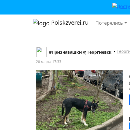
Poiskzverei.ru
Потерялись
Георг
#Признавашки ღ Георгиевск
20 марта 17:33