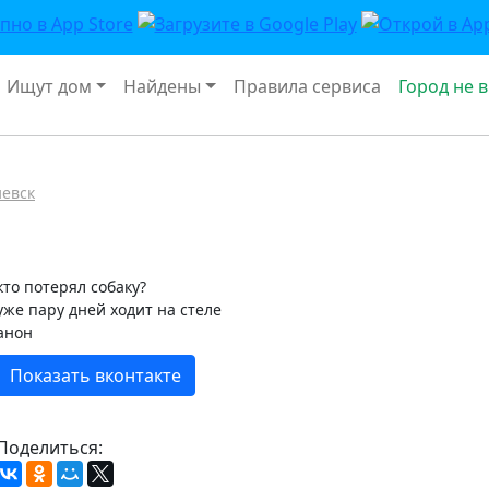
Ищут дом
Найдены
Правила сервиса
Город не 
иевск
кто потерял собаку?
уже пару дней ходит на стеле
анон
Показать вконтакте
Поделиться: