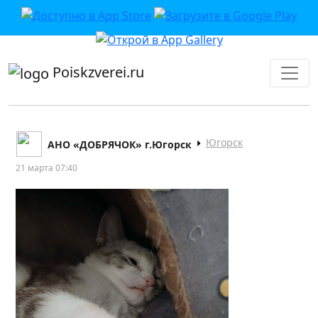
приложении или в VK">
Poiskzverei.ru
Югорск
АНО «ДОБРЯЧОК» г.Югорск
21 марта 07:40