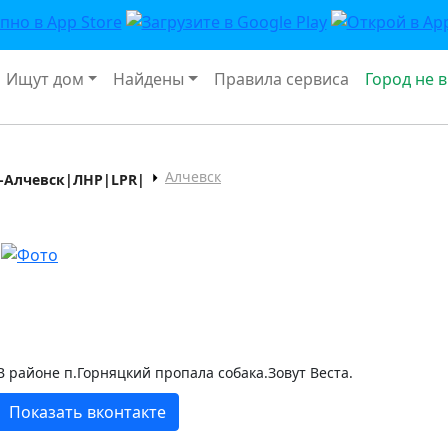
Ищут дом
Найдены
Правила сервиса
Город не 
Алчевск
-Алчевск|ЛНР|LPR|
В районе п.Горняцкий пропала собака.Зовут Веста.
Показать вконтакте