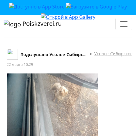
Poiskzverei.ru
Усолье-Сибирское
Подслушано Усолье-Сибирское
22 марта 10:29