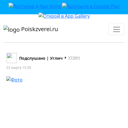
приложении или в VK">
Poiskzverei.ru
Углич
Подслушано | Углич
22 марта 15:39