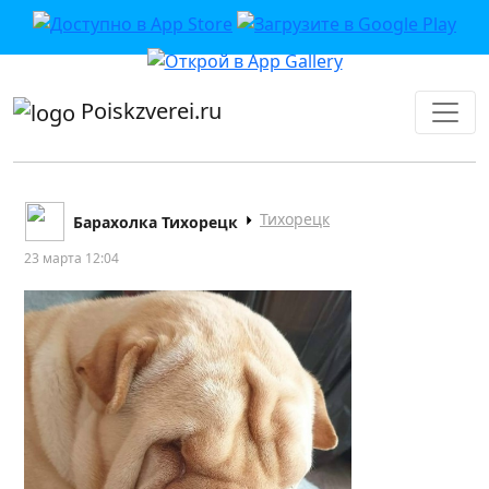
приложении или в VK">
Poiskzverei.ru
Тихорецк
Барахолка Тихорецк
23 марта 12:04