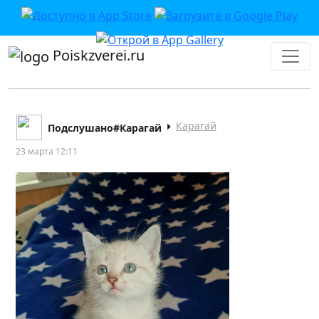
Poiskzverei.ru
Карагай
Подслушано#Карагай
23 марта 12:11