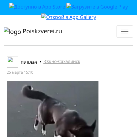
приложении или в VK">
Poiskzverei.ru
Южно-Сахалинск
Пиплач
25 марта 15:10