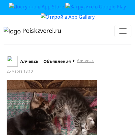
приложении или в VK">
Poiskzverei.ru
Алчевск
Алчевск | Объявления
25 марта 18:10