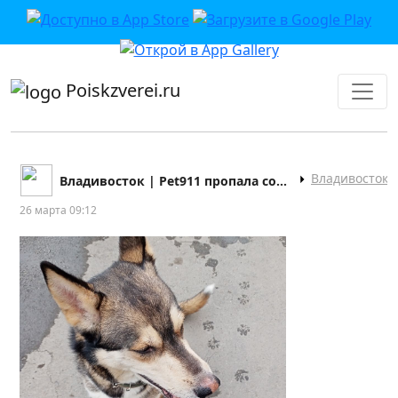
приложении или в VK">
Poiskzverei.ru
Владивосток
Владивосток | Pet911 пропала собака кошка
26 марта 09:12