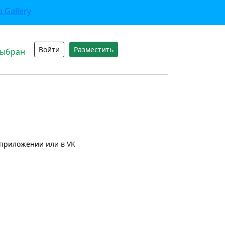
Войти
Разместить
выбран
приложении
или в VK