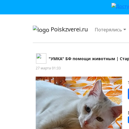
приложении или в VK">
Poiskzverei.ru
Потерялись
"УМКА" БФ помощи животным | Ста
27 марта 01:33