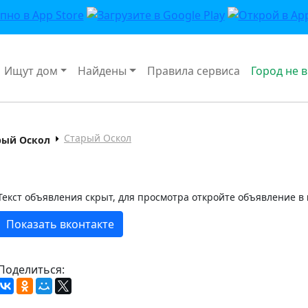
Ищут дом
Найдены
Правила сервиса
Город не 
Старый Оскол
рый Оскол
Текст объявления скрыт, для просмотра откройте объявление в
Показать вконтакте
Поделиться: