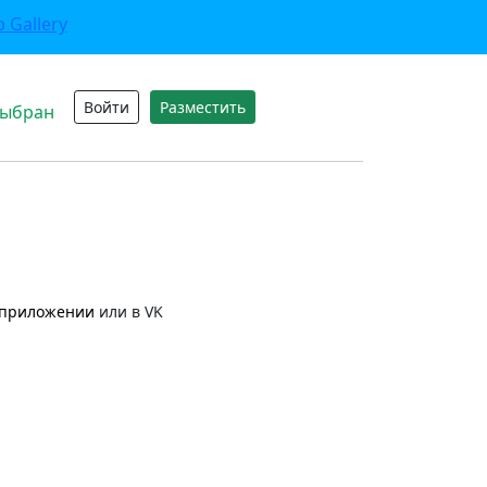
Войти
Разместить
выбран
приложении
или в VK