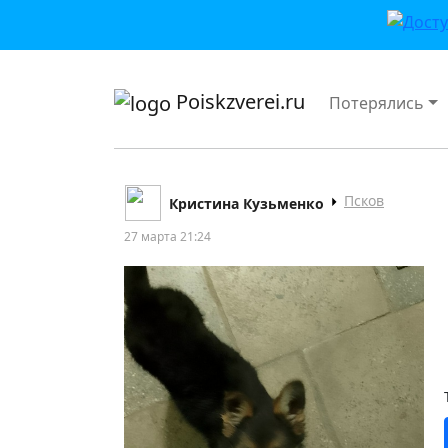
приложении или в VK">
Poiskzverei.ru
Потерялись
Псков
Кристина Кузьменко
27 марта 21:24