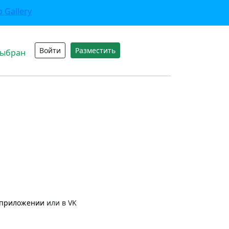
Войти
Разместить
выбран
приложении
или в VK