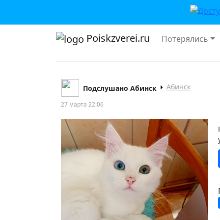
Poiskzverei.ru
Потерялись
Абинск
Подслушано Абинск
27 марта 22:06