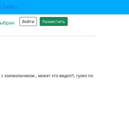
Войти
Разместить
выбран
с колокольчиком , может кто видел?!, гулял по