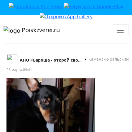
приложении или в VK">
Poiskzverei.ru
Каменск-Уральский
АНО «Бароша - открой своё сердце!»
28 марта 09:41