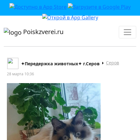
приложении или в VK">
Poiskzverei.ru
Серов
✦Передержка животных✦ г.Серов
28 марта 10:36