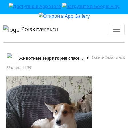
приложении или в VK">
Poiskzverei.ru
Южно-Сахалинск
Животные.Территория спасения СРОО
28 марта 11:39