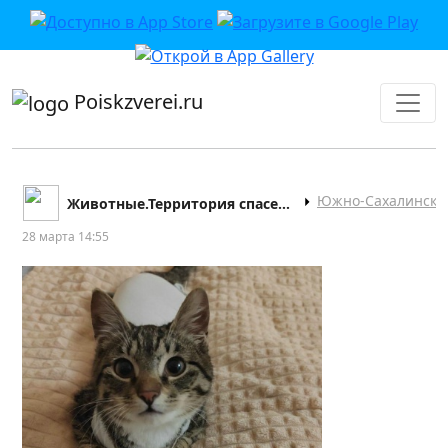
приложении или в VK">
Poiskzverei.ru
Южно-Сахалинск
Животные.Территория спасения СРОО
28 марта 14:55