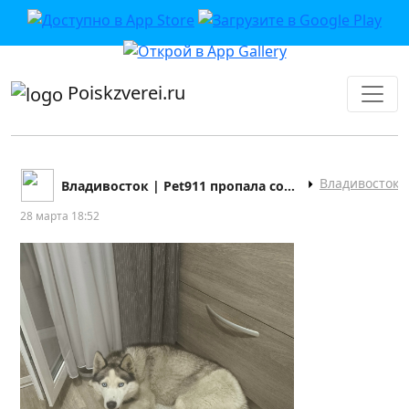
приложении или в VK">
Poiskzverei.ru
Владивосток
Владивосток | Pet911 пропала собака кошка
28 марта 18:52