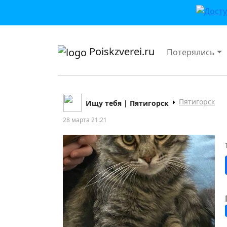
приложении или в VK">
Poiskzverei.ru
Потерялись
Пятигорск
Ищу тебя | Пятигорск
28 марта 21:21