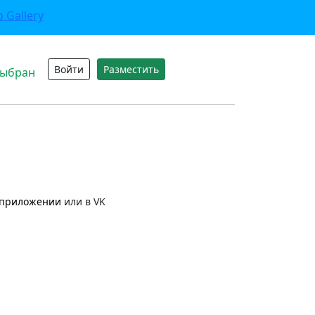
Войти
Разместить
выбран
приложении
или в VK