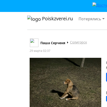
Poiskzverei.ru
Потерялись
Солигорск
Паша Серченя
29 марта 02:37