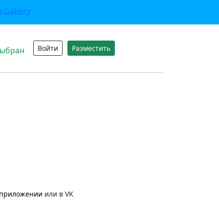
Войти
Разместить
выбран
приложении
или в VK