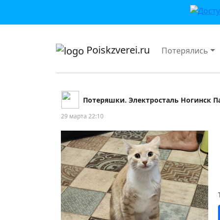
приложении или в VK">
Poiskzverei.ru
Потерялись
Потеряшки. Электросталь Ногинск П
29 марта 22:10