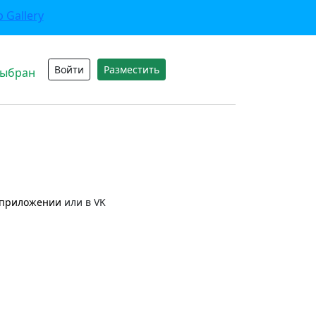
Войти
Разместить
выбран
приложении
или в VK