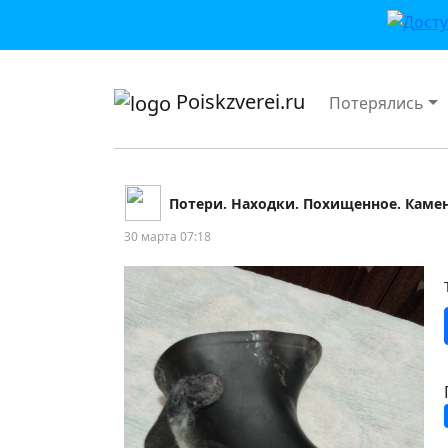
приложении или в VK">
Poiskzverei.ru
Потерялись
Потери. Находки. Похищенное. Каме
30 марта 07:18