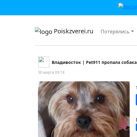
приложении или в VK">
Poiskzverei.ru
Потерялись
Владивосток | Pet911 пропала собак
30 марта 09:18