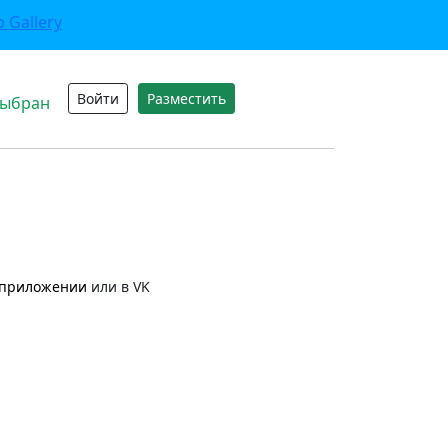
Войти
Разместить
выбран
приложении
или в VK