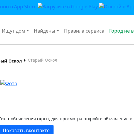
Ищут дом
Найдены
Правила сервиса
Город не 
Старый Оскол
рый Оскол
Текст объявления скрыт, для просмотра откройте объявление в
Показать вконтакте