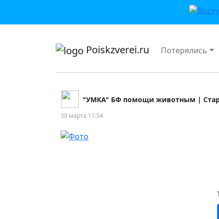
приложении или в VK">
Poiskzverei.ru
Потерялись
"УМКА" БФ помощи животным | Ста
30 марта 11:54