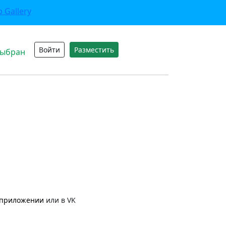
Войти
Разместить
выбран
приложении
или в VK