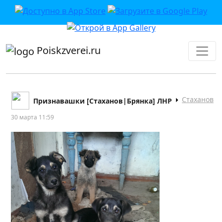
приложении или в VK">
Poiskzverei.ru
Стаханов
Признавашки [Стаханов|Брянка] ЛНР
30 марта 11:59