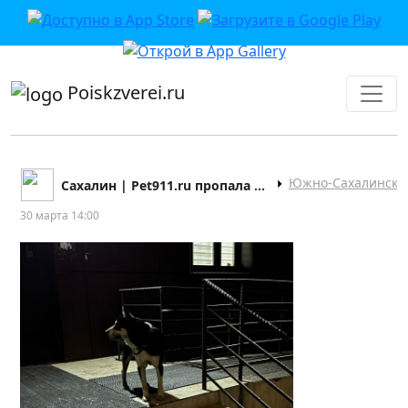
приложении или в VK">
Poiskzverei.ru
Южно-Сахалинск
Сахалин | Pet911.ru пропала найдена собака кошка
30 марта 14:00