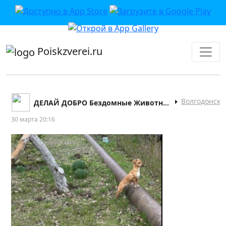
приложении или в VK">
Poiskzverei.ru
Волгодонск
ДЕЛАЙ ДОБРО Бездомные Животные Волгодонска
30 марта 20:16