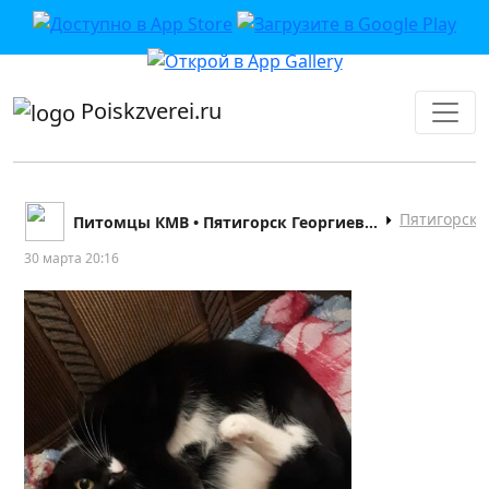
приложении или в VK">
Poiskzverei.ru
Пятигорск
Питомцы КМВ • Пятигорск Георгиевск Кисловодск
30 марта 20:16