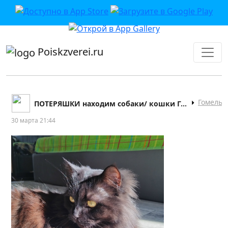
приложении или в VK">
Poiskzverei.ru
Гомель
ПОТЕРЯШКИ находим собаки/ кошки Гомель
30 марта 21:44