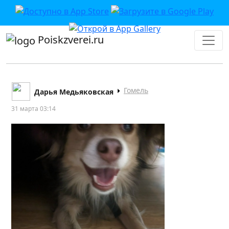
Poiskzverei.ru
Гомель
Дарья Медьяковская
31 марта 03:14