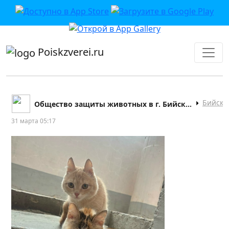
приложении или в VK">
Poiskzverei.ru
Бийск
Общество защиты животных в г. Бийске "9 жизней"
31 марта 05:17