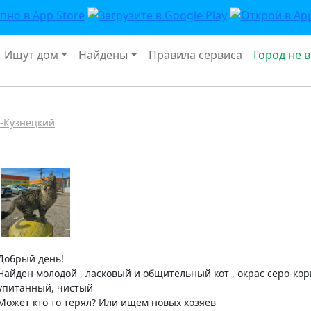
Ищут дом
Найдены
Правила сервиса
Город не 
-Кузнецкий
Добрый день!
Найден молодой , ласковый и общительный кот , окрас серо-кор
упитанный, чистый
Может кто то терял? Или ищем новых хозяев