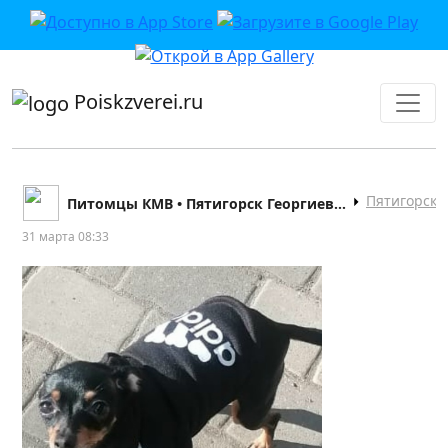
приложении или в VK">
Poiskzverei.ru
Пятигорск
Питомцы КМВ • Пятигорск Георгиевск Кисловодск
31 марта 08:33