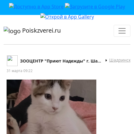
приложении или в VK">
Poiskzverei.ru
Шадринск
ЗООЦЕНТР "Приют Надежды" г. Шадринск
31 марта 09:22