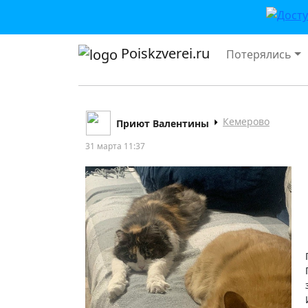
Poiskzverei.ru
Потерялись
Кемерово
Приют Валентины
31 марта 11:37