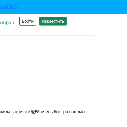
Войти
Разместить
выбран
жила в приюте🐈‍⬛Ей очень быстро нашлась