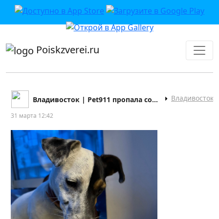
приложении или в VK">
Poiskzverei.ru
Владивосток
Владивосток | Pet911 пропала собака кошка
31 марта 12:42