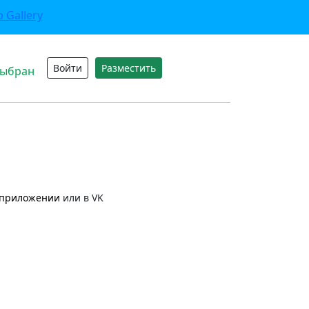
Войти
Разместить
выбран
приложении
или в VK