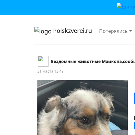
приложении или в VK">
Poiskzverei.ru
Потерялись
Бездомные животные Майкопа,сооб
31 марта 13:49