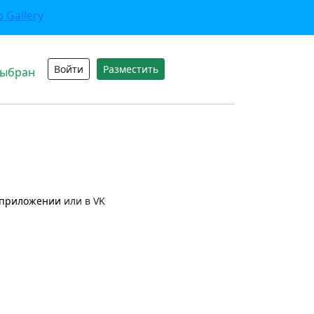
Войти
Разместить
выбран
приложении
или в VK