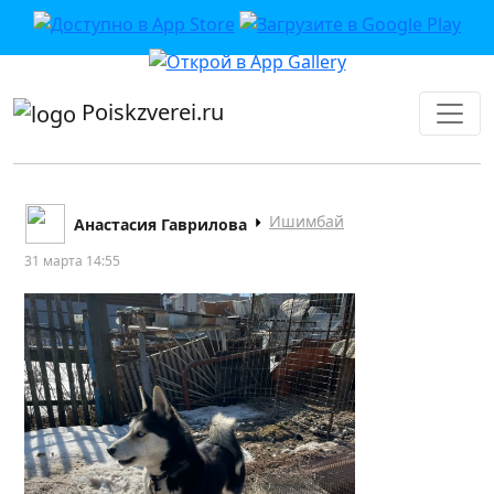
приложении или в VK">
Poiskzverei.ru
Ишимбай
Анастасия Гаврилова
31 марта 14:55