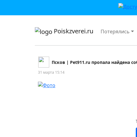
приложении или в VK">
Poiskzverei.ru
Потерялись
Псков | Pet911.ru пропала найдена с
31 марта 15:14