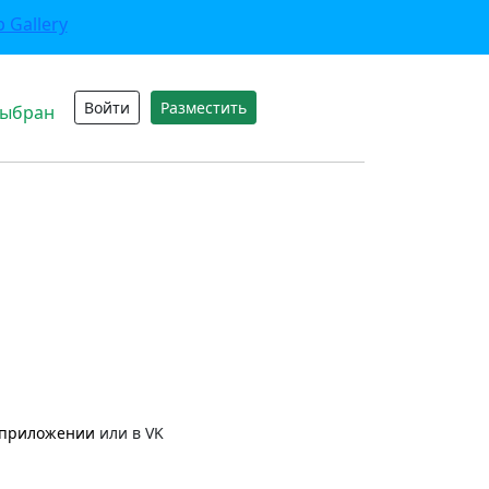
Войти
Разместить
выбран
приложении
или в VK