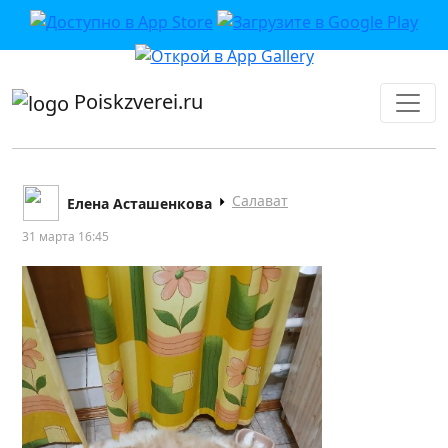
приложении или в VK">
Poiskzverei.ru
Салават
Елена Асташенкова
31 марта 16:45