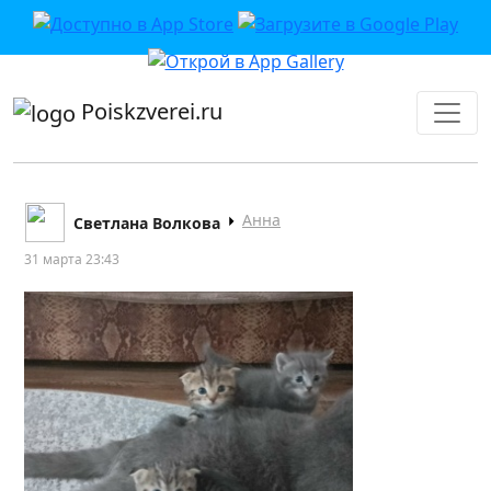
приложении или в VK">
Poiskzverei.ru
Анна
Светлана Волкова
31 марта 23:43